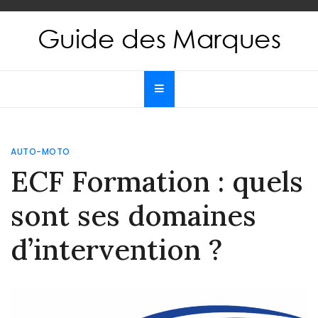
Skip
to
content
Guide des Marques
Le guide de toutes les marques
AUTO-MOTO
ECF Formation : quels
sont ses domaines
d’intervention ?