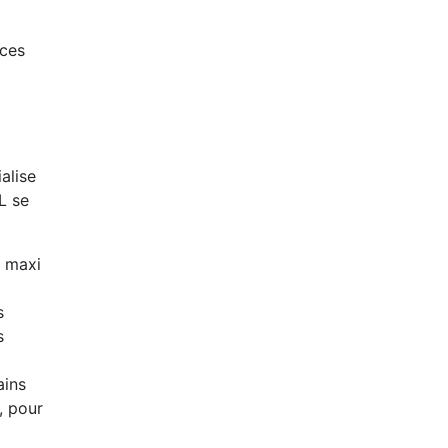
aces
alise
L se
t maxi
s
s
ains
, pour