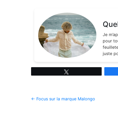
Quel
Je m’ap
pour to
feuille
juste p
Tweetez
←
Focus sur la marque Malongo