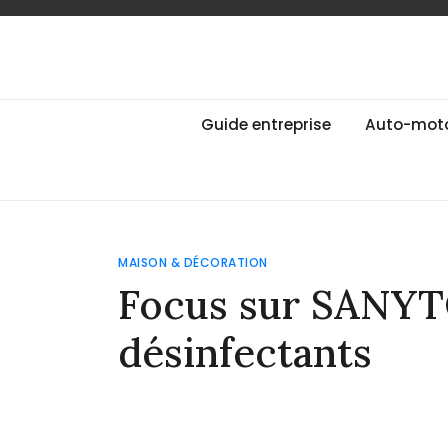
Skip
to
content
Guide des Marqu
Le guide de toutes les marques
Guide entreprise
Auto-mot
MAISON & DÉCORATION
Focus sur SANYTO
désinfectants