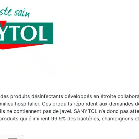
s produits désinfectants développés en étroite collabora
n milieu hospitalier. Ces produits répondent aux demandes d
ar ils ne contiennent pas de javel. SANYTOL n’a donc pas att
s produits qui éliminent 99,9% des bactéries, champignons e