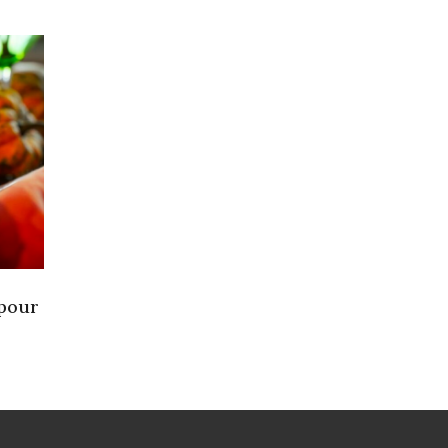
pour
s