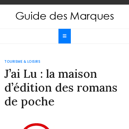
Skip
to
content
Guide des Marques
Le guide de toutes les marques
TOURISME & LOISIRS
J’ai Lu : la maison
d’édition des romans
de poche