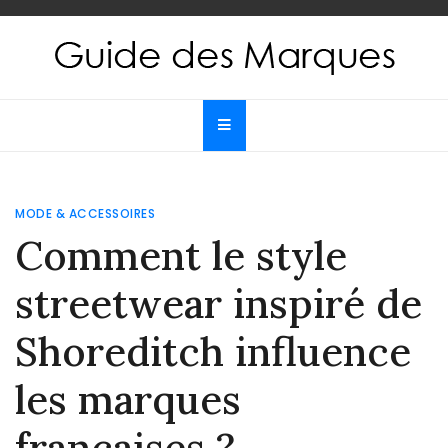
Skip
to
content
Guide des Marques
Le guide de toutes les marques
MODE & ACCESSOIRES
Comment le style
streetwear inspiré de
Shoreditch influence
les marques
françaises ?