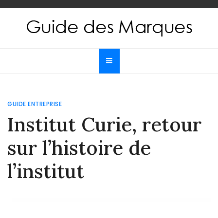
Skip
to
content
Guide des Marques
Le guide de toutes les marques
GUIDE ENTREPRISE
Institut Curie, retour
sur l’histoire de
l’institut