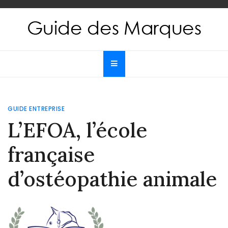
Skip
to
content
Guide des Marques
Le guide de toutes les marques
GUIDE ENTREPRISE
L’EFOA, l’école
française
d’ostéopathie animale