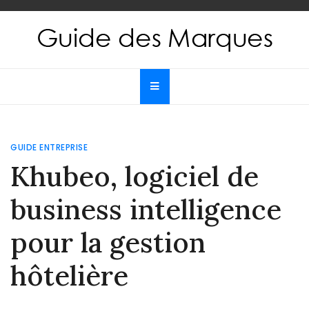
Skip
to
content
Guide des Marques
Le guide de toutes les marques
GUIDE ENTREPRISE
Khubeo, logiciel de
business intelligence
pour la gestion
hôtelière