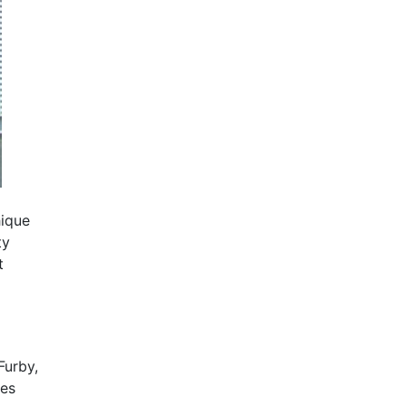
hique
ty
t
Furby,
res