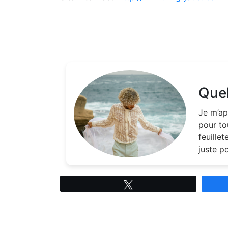
Quel
Je m’ap
pour to
feuille
juste p
Tweetez