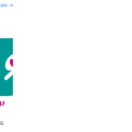
zani
→
65