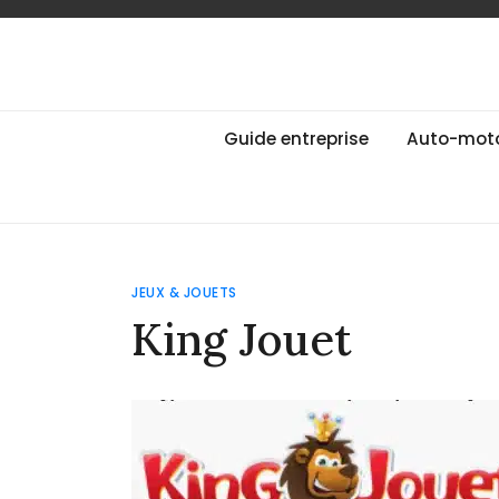
Skip
to
content
Guide des Marqu
Le guide de toutes les marques
Guide entreprise
Auto-mot
JEUX & JOUETS
King Jouet