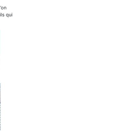
’on
ls qui