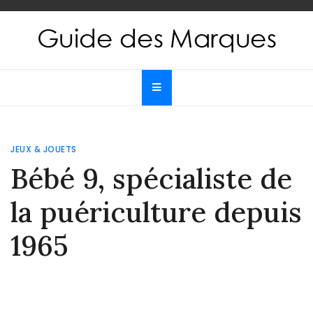
Skip
to
content
Guide des Marques
Le guide de toutes les marques
JEUX & JOUETS
Bébé 9, spécialiste de
la puériculture depuis
1965