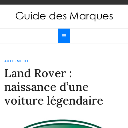
Skip
to
content
Guide des Marques
Le guide de toutes les marques
AUTO-MOTO
Land Rover :
naissance d’une
voiture légendaire