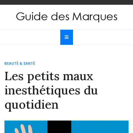
Skip
to
content
Guide des Marques
Le guide de toutes les marques
BEAUTÉ & SANTÉ
Les petits maux
inesthétiques du
quotidien