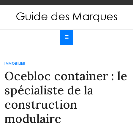
Skip
to
content
Guide des Marques
Le guide de toutes les marques
IMMOBILIER
Ocebloc container : le
spécialiste de la
construction
modulaire