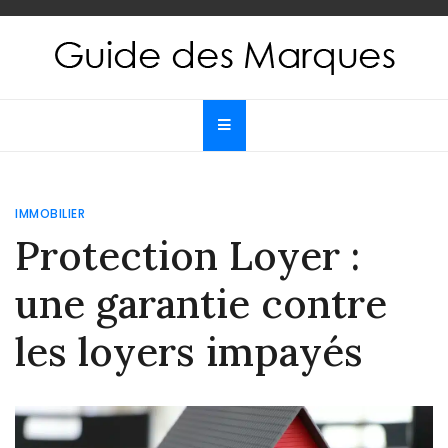
Skip
to
content
Guide des Marques
Le guide de toutes les marques
IMMOBILIER
Protection Loyer :
une garantie contre
les loyers impayés