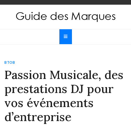
Skip
to
content
Guide des Marques
Le guide de toutes les marques
BTOB
Passion Musicale, des
prestations DJ pour
vos événements
d’entreprise