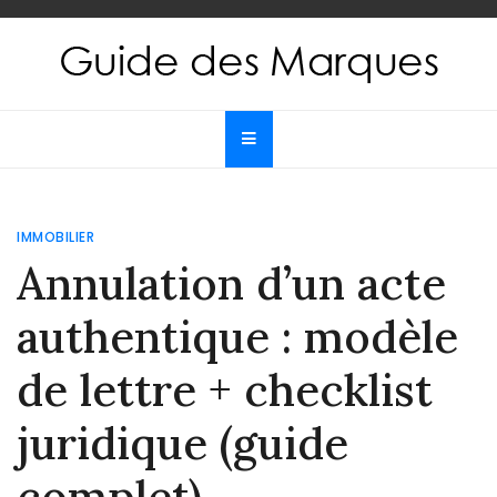
Skip
to
content
Guide des Marques
Le guide de toutes les marques
IMMOBILIER
Annulation d’un acte
authentique : modèle
de lettre + checklist
juridique (guide
complet)