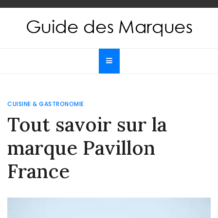
Skip
to
content
Guide des Marques
Le guide de toutes les marques
CUISINE & GASTRONOMIE
Tout savoir sur la
marque Pavillon
France