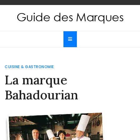
Skip
to
content
Guide des Marques
Le guide de toutes les marques
CUISINE & GASTRONOMIE
La marque
Bahadourian