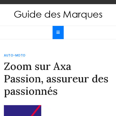
Skip
to
content
Guide des Marques
Le guide de toutes les marques
AUTO-MOTO
Zoom sur Axa
Passion, assureur des
passionnés