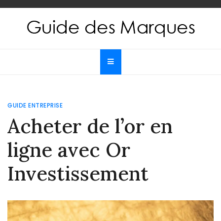
Skip
to
content
Guide des Marques
Le guide de toutes les marques
GUIDE ENTREPRISE
Acheter de l’or en
ligne avec Or
Investissement