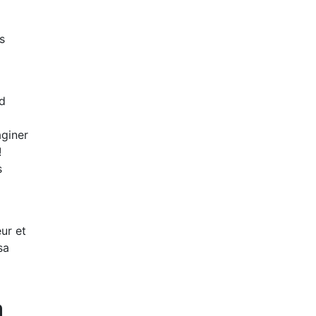
s
id
aginer
!
s
eur et
sa
a