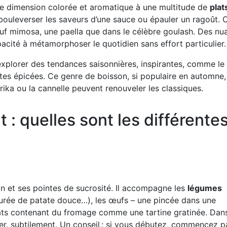
ne dimension colorée et aromatique à une multitude de
plat
bouleverser les saveurs d’une sauce ou épauler un ragoût. C
œuf mimosa, une paella que dans le célèbre goulash. Des nu
pacité à métamorphoser le quotidien sans effort particulier.
explorer des tendances saisonnières, inspirantes, comme le
tes épicées. Ce genre de boisson, si populaire en automne,
prika ou la cannelle peuvent renouveler les classiques.
 : quelles sont les différente
on et ses pointes de sucrosité. Il accompagne les
légumes
purée de patate douce…), les œufs – une pincée dans une
plats contenant du fromage comme une tartine gratinée. Dan
er, subtilement. Un conseil : si vous débutez, commencez p