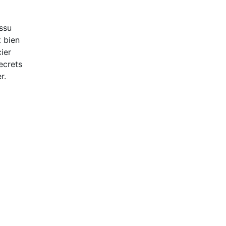
Issu
t bien
ier
ecrets
r.