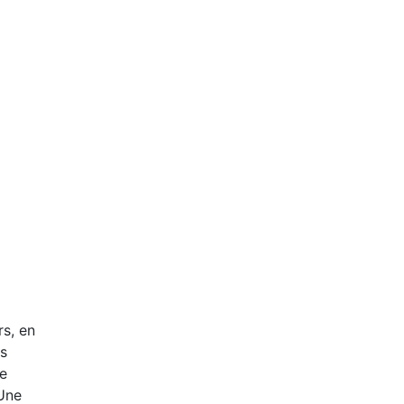
rs, en
is
ue
 Une