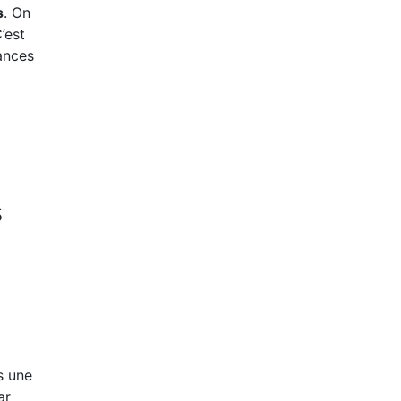
s
. On
’est
ances
s
s une
ar