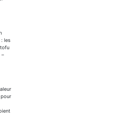
n
: les
 tofu
 –
aleur
 pour
oient