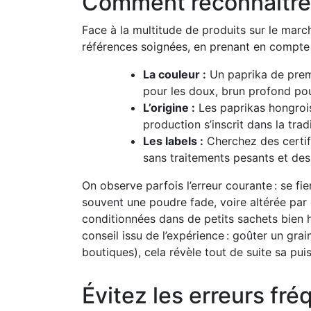
Comment reconnaître 
Face à la multitude de produits sur le marc
références soignées, en prenant en compte 
La couleur :
Un paprika de premi
pour les doux, brun profond pou
L’origine :
Les paprikas hongrois 
production s’inscrit dans la tra
Les labels :
Cherchez des certifi
sans traitements pesants et de
On observe parfois l’erreur courante : se f
souvent une poudre fade, voire altérée par d
conditionnées dans de petits sachets bien 
conseil issu de l’expérience : goûter un gra
boutiques), cela révèle tout de suite sa pui
Évitez les erreurs fré