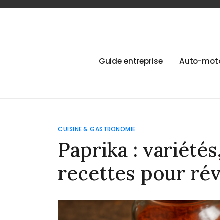
Skip
to
content
Guide des Marqu
Le guide de toutes les marques
Guide entreprise
Auto-mot
CUISINE & GASTRONOMIE
Paprika : variété
recettes pour rév