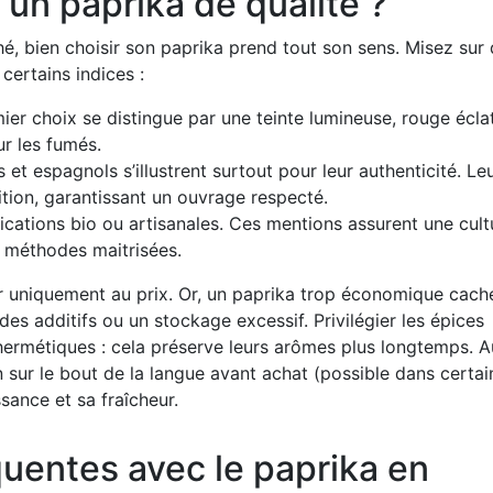
un paprika de qualité ?
hé, bien choisir son paprika prend tout son sens. Misez sur
certains indices :
er choix se distingue par une teinte lumineuse, rouge écla
r les fumés.
et espagnols s’illustrent surtout pour leur authenticité. Le
dition, garantissant un ouvrage respecté.
cations bio ou artisanales. Ces mentions assurent une cult
s méthodes maitrisées.
ier uniquement au prix. Or, un paprika trop économique cach
es additifs ou un stockage excessif. Privilégier les épices
hermétiques : cela préserve leurs arômes plus longtemps. A
in sur le bout de la langue avant achat (possible dans certai
ssance et sa fraîcheur.
quentes avec le paprika en