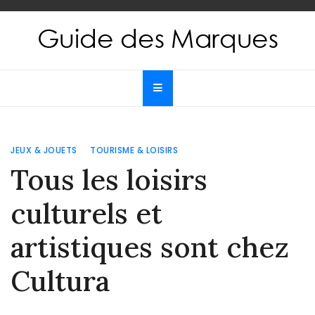
Skip
to
content
Guide des Marques
Le guide de toutes les marques
JEUX & JOUETS
TOURISME & LOISIRS
Tous les loisirs
culturels et
artistiques sont chez
Cultura