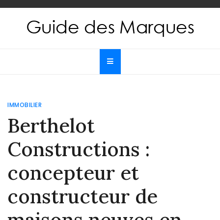
Skip
to
content
Guide des Marques
Le guide de toutes les marques
IMMOBILIER
Berthelot
Constructions :
concepteur et
constructeur de
maisons neuves en