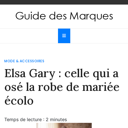
Skip
to
content
Guide des Marques
Le guide de toutes les marques
MODE & ACCESSOIRES
Elsa Gary : celle qui a
osé la robe de mariée
écolo
Temps de lecture :
2
minutes