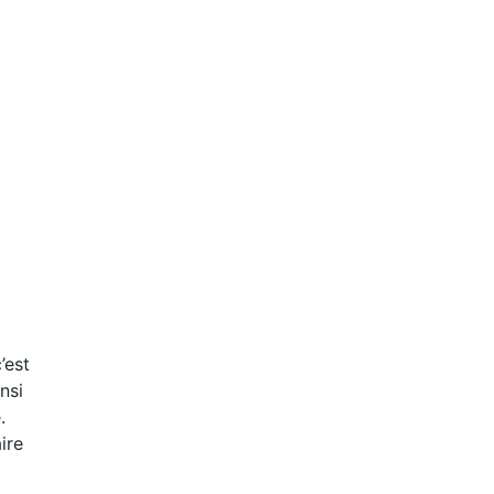
’est
nsi
.
ire