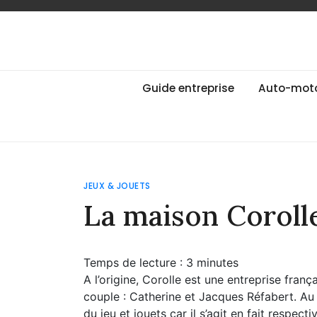
Skip
to
content
Guide des Marqu
Le guide de toutes les marques
Guide entreprise
Auto-mot
JEUX & JOUETS
La maison Coroll
Temps de lecture :
3
minutes
A l’origine, Corolle est une entreprise franç
couple : Catherine et Jacques Réfabert. Au 
du jeu et jouets car il s’agit en fait respect