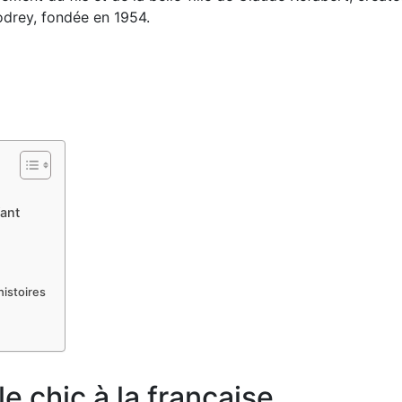
lodrey, fondée en 1954.
ant
histoires
le chic à la française…