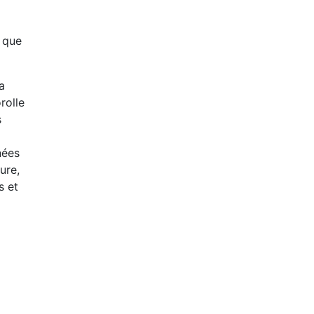
t que
a
rolle
s
nées
ure,
s et