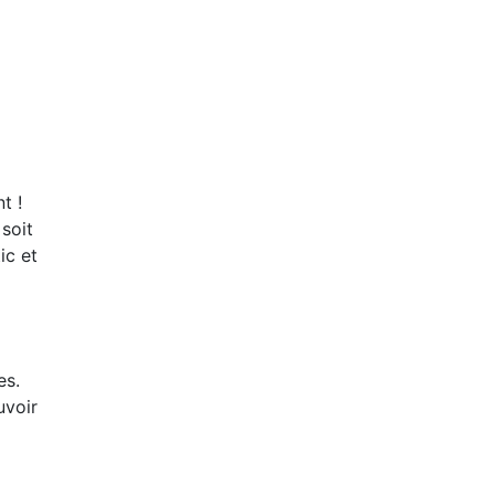
t !
soit
ic et
es.
uvoir