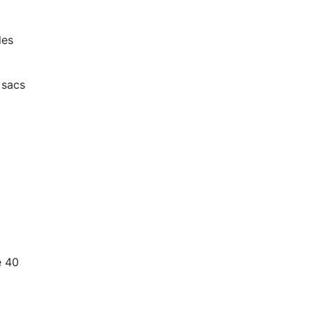
les
 sacs
e 40