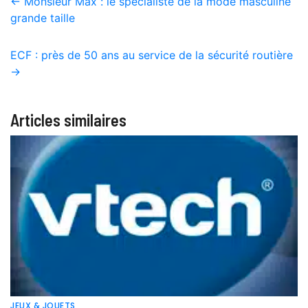
←
Monsieur Max : le spécialiste de la mode masculine
grande taille
ECF : près de 50 ans au service de la sécurité routière
→
Articles similaires
JEUX & JOUETS