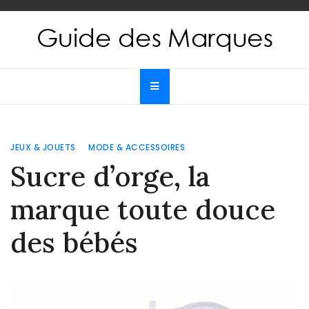
Skip
to
content
Guide des Marques
Le guide de toutes les marques
JEUX & JOUETS
MODE & ACCESSOIRES
Sucre d’orge, la
marque toute douce
des bébés