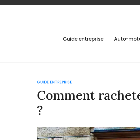
Skip
to
content
Guide des Marqu
Le guide de toutes les marques
Guide entreprise
Auto-mot
GUIDE ENTREPRISE
Comment rachete
?