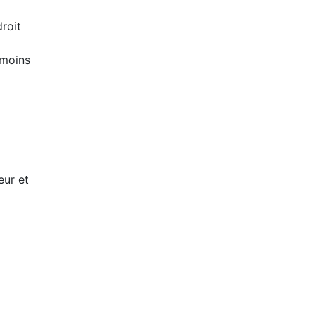
roit
 moins
eur et