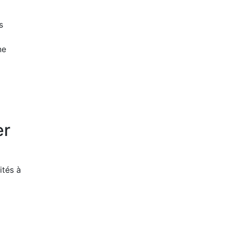
s
ne
er
ités à