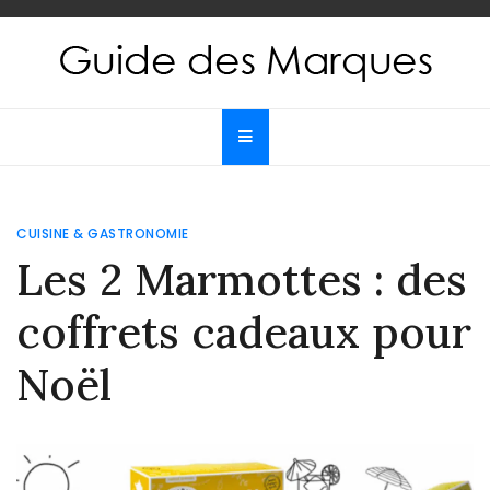
Skip
to
content
Guide des Marques
Le guide de toutes les marques
CUISINE & GASTRONOMIE
Les 2 Marmottes : des
coffrets cadeaux pour
Noël