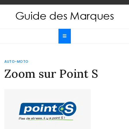
Skip
to
content
Guide des Marques
Le guide de toutes les marques
AUTO-MOTO
Zoom sur Point S